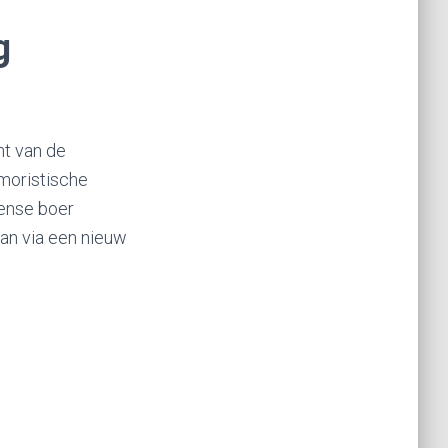
g
ht van de
umoristische
mense boer
aan via een nieuw