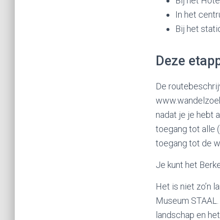
Bij het Hot
In het cen
Bij het sta
Deze etap
De routebeschrij
www.wandelzoekpa
nadat je je hebt
toegang tot alle
toegang tot de w
Je kunt het Berke
Het is niet zo’n
Museum STAAL. He
landschap en het