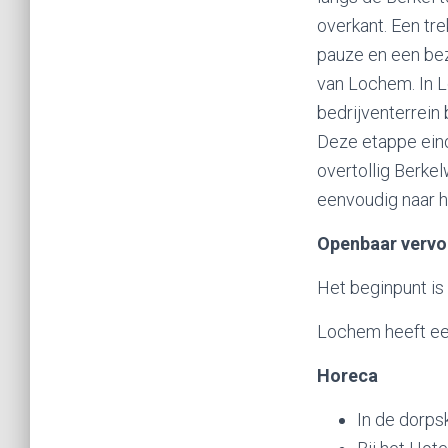
overkant. Een tr
pauze en een bez
van Lochem. In L
bedrijventerrein 
Deze etappe eind
overtollig Berke
eenvoudig naar h
Openbaar vervo
Het beginpunt is
Lochem heeft een
Horeca
In de dorps