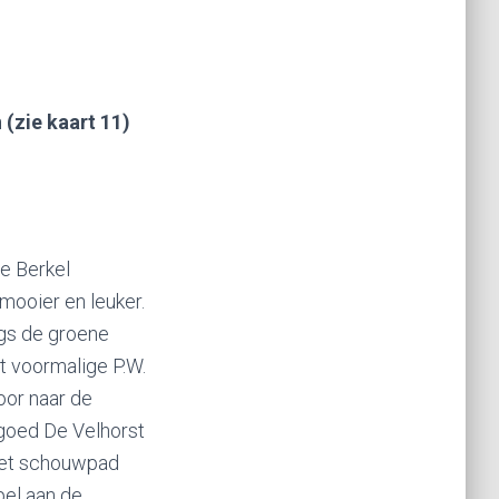
(zie kaart 11)
e Berkel
mooier en leuker.
ngs de groene
t voormalige P.W.
oor naar de
dgoed De Velhorst
 het schouwpad
pel aan de