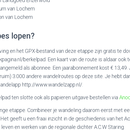
el Landgoed Ehzerwold
trum van Lochem
tion van Lochem
pes lopen?
ving en het GPX-bestand van deze etappe zijn gratis te d
gina.nl/berkelpad. Een kaart van de route is aldaar ook
 aangemeld als abonnee. Een jaarabonnement kost € 13,49. 
 (ruim) 3.000 andere wandelroutes op deze site. Je hebt d
andelapp http://www.wandelzapp.nl/.
lpad ten slotte ook als papieren uitgave bestellen via
Anod
 lange etappe. Combineer je wandeling daarom eerst met e
t geeft u een fraai inzicht in de geschiedenis van het A
 leven en werken van de regionale dichter A.C.W Staring.