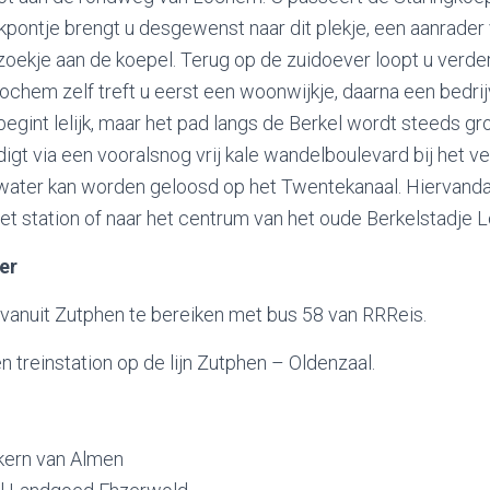
ekpontje brengt u desgewenst naar dit plekje, een aanrader
oekje aan de koepel. Terug op de zuidoever loopt u verder 
ochem zelf treft u eerst een woonwijkje, daarna een bedrij
begint lelijk, maar het pad langs de Berkel wordt steeds gr
igt via een vooralsnog vrij kale wandelboulevard bij het 
lwater kan worden geloosd op het Twentekanaal. Hiervanda
et station of naar het centrum van het oude Berkelstadje 
er
 vanuit Zutphen te bereiken met bus 58 van RRReis.
 treinstation op de lijn Zutphen – Oldenzaal.
kern van Almen