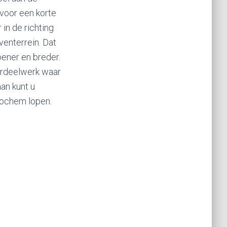
 voor een korte
in de richting
venterrein. Dat
oener en breder.
verdeelwerk waar
an kunt u
Lochem lopen.