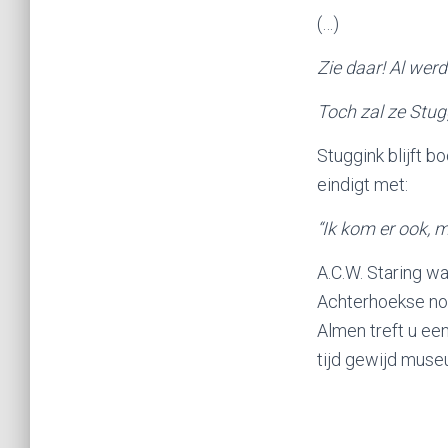
(…)
Zie daar! Al wer
Toch zal ze Stugg
Stuggink blijft b
eindigt met:
“Ik kom er ook,
A.C.W. Staring w
Achterhoekse not
Almen treft u ee
tijd gewijd mus