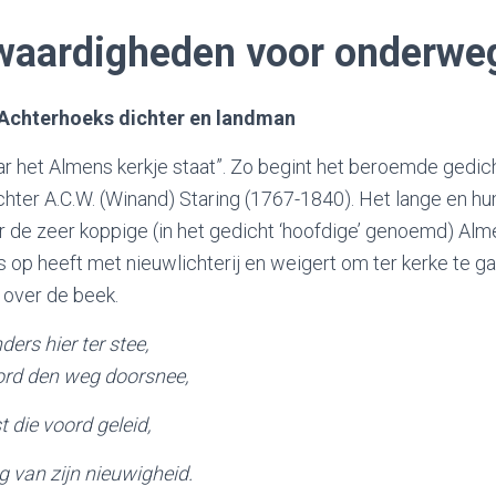
aardigheden voor onderwe
 Achterhoeks dichter en landman
r het Almens kerkje staat”. Zo begint het beroemde gedic
hter A.C.W. (Winand) Staring (1767-1840). Het lange en h
r de zeer koppige (in het gedicht ‘hoofdige’ genoemd) Al
s op heeft met nieuwlichterij en weigert om ter kerke te g
 over de beek.
ers hier ter stee,
rd den weg doorsnee,
t die voord geleid,
 van zijn nieuwigheid.