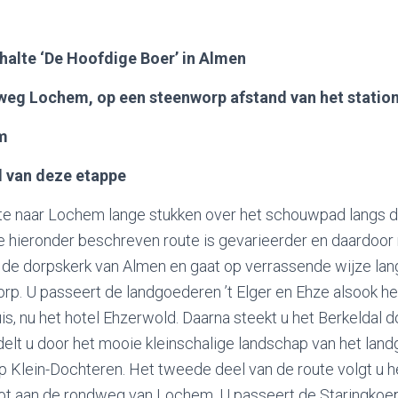
shalte ‘De Hoofdige Boer’ in Almen
weg Lochem, op een steenworp afstand van het station 
km
 van deze etappe
te naar Lochem lange stukken over het schouwpad langs d
e hieronder beschreven route is gevarieerder en daardoor 
ij de dorpskerk van Almen en gaat op verrassende wijze la
orp. U passeert de landgoederen ’t Elger en Ehze alsook he
s, nu het hotel Ehzerwold. Daarna steekt u het Berkeldal d
elt u door het mooie kleinschalige landschap van het lan
p Klein-Dochteren. Het tweede deel van de route volgt u
tot aan de rondweg van Lochem. U passeert de Staringkoe