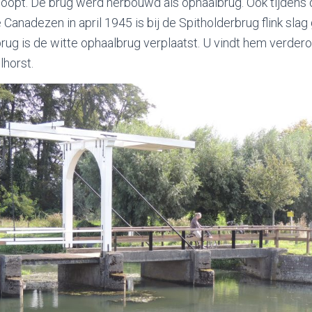
oopt. De brug werd herbouwd als ophaalbrug. Ook tijdens 
anadezen in april 1945 is bij de Spitholderbrug flink slag 
rug is de witte ophaalbrug verplaatst. U vindt hem verdero
lhorst.