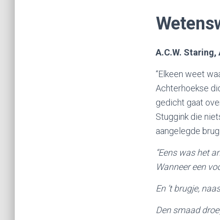
Wetensw
A.C.W. Staring,
“Elkeen weet waa
Achterhoekse dic
gedicht gaat ove
Stuggink die niet
aangelegde brug
“Eens was het and
Wanneer een voo
En ’t brugje, naas
Den smaad droeg