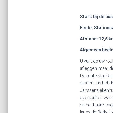
Start: bij de bu
Einde: Stations
Afstand: 12,5 
Algemeen beeld
U kunt op uw rou
afleggen, maar d
De route start b
randen van het d
Janssenziekenhui
overkant en wand
en het buurtscha
langs de Berkel 