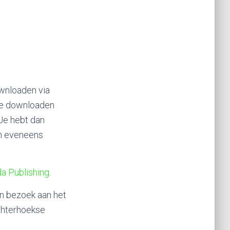
ownloaden via
 te downloaden
Je hebt dan
an eveneens
a Publishing
.
en bezoek aan het
chterhoekse