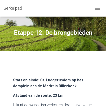
Berkelpad
N
A
V
I
G
Etappe 12: De brongebieden
A
T
I
E
W
I
S
S
E
L
E
Start en einde: St. Ludgerusdom op het
N
domplein aan de Markt in Billerbeck
Afstand van de route: 23 km
U kunt de wandeling verkorten door halverwege